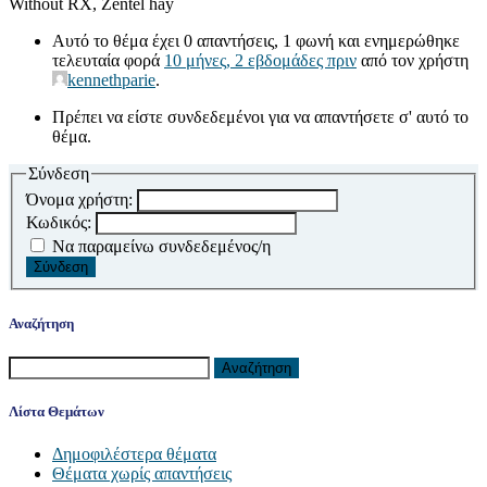
Without RX, Zentel hay
Αυτό το θέμα έχει 0 απαντήσεις, 1 φωνή και ενημερώθηκε
τελευταία φορά
10 μήνες, 2 εβδομάδες πριν
από τον χρήστη
kennethparie
.
Πρέπει να είστε συνδεδεμένοι για να απαντήσετε σ' αυτό το
θέμα.
Σύνδεση
Όνομα χρήστη:
Κωδικός:
Να παραμείνω συνδεδεμένος/η
Σύνδεση
Αναζήτηση
Αναζήτηση
για:
Λίστα Θεμάτων
Δημοφιλέστερα θέματα
Θέματα χωρίς απαντήσεις