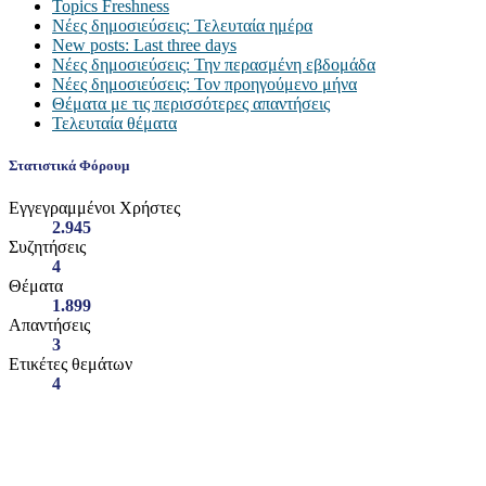
Topics Freshness
Νέες δημοσιεύσεις: Τελευταία ημέρα
New posts: Last three days
Νέες δημοσιεύσεις: Την περασμένη εβδομάδα
Νέες δημοσιεύσεις: Τον προηγούμενο μήνα
Θέματα με τις περισσότερες απαντήσεις
Τελευταία θέματα
Στατιστικά Φόρουμ
Εγγεγραμμένοι Χρήστες
2.945
Συζητήσεις
4
Θέματα
1.899
Απαντήσεις
3
Ετικέτες θεμάτων
4