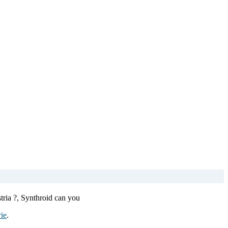
ria ?, Synthroid can you
ie
.