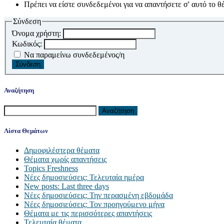
Πρέπει να είστε συνδεδεμένοι για να απαντήσετε σ' αυτό το θ
Σύνδεση
Όνομα χρήστη:
Κωδικός:
Να παραμείνω συνδεδεμένος/η
Σύνδεση
Αναζήτηση
Αναζήτηση
για:
Λίστα Θεμάτων
Δημοφιλέστερα θέματα
Θέματα χωρίς απαντήσεις
Topics Freshness
Νέες δημοσιεύσεις: Τελευταία ημέρα
New posts: Last three days
Νέες δημοσιεύσεις: Την περασμένη εβδομάδα
Νέες δημοσιεύσεις: Τον προηγούμενο μήνα
Θέματα με τις περισσότερες απαντήσεις
Τελευταία θέματα