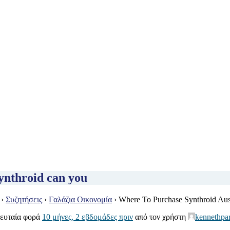
ynthroid can you
›
Συζητήσεις
›
Γαλάζια Οικονομία
›
Where To Purchase Synthroid Aust
λευταία φορά
10 μήνες, 2 εβδομάδες πριν
από τον χρήστη
kennethpar