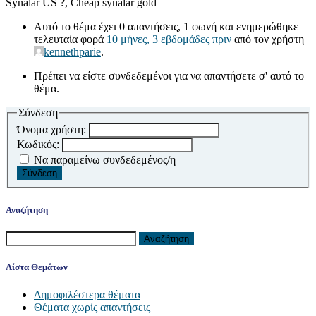
Synalar US ?, Cheap synalar gold
Αυτό το θέμα έχει 0 απαντήσεις, 1 φωνή και ενημερώθηκε
τελευταία φορά
10 μήνες, 3 εβδομάδες πριν
από τον χρήστη
kennethparie
.
Πρέπει να είστε συνδεδεμένοι για να απαντήσετε σ' αυτό το
θέμα.
Σύνδεση
Όνομα χρήστη:
Κωδικός:
Να παραμείνω συνδεδεμένος/η
Σύνδεση
Αναζήτηση
Αναζήτηση
για:
Λίστα Θεμάτων
Δημοφιλέστερα θέματα
Θέματα χωρίς απαντήσεις