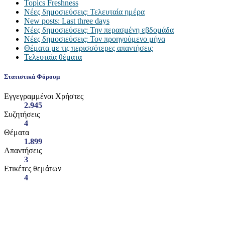
Topics Freshness
Νέες δημοσιεύσεις: Τελευταία ημέρα
New posts: Last three days
Νέες δημοσιεύσεις: Την περασμένη εβδομάδα
Νέες δημοσιεύσεις: Τον προηγούμενο μήνα
Θέματα με τις περισσότερες απαντήσεις
Τελευταία θέματα
Στατιστικά Φόρουμ
Εγγεγραμμένοι Χρήστες
2.945
Συζητήσεις
4
Θέματα
1.899
Απαντήσεις
3
Ετικέτες θεμάτων
4