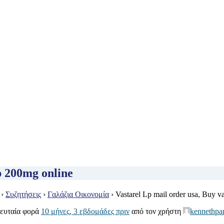
p 200mg online
›
Συζητήσεις
›
Γαλάζια Οικονομία
›
Vastarel Lp mail order usa, Buy v
λευταία φορά
10 μήνες, 3 εβδομάδες πριν
από τον χρήστη
kennethpar