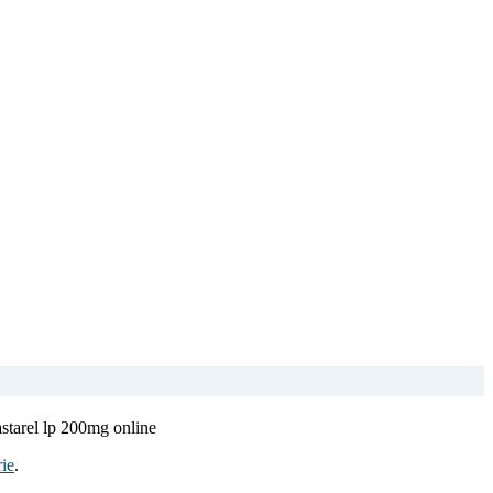
astarel lp 200mg online
ie
.