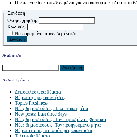
Πρέπει να είστε συνδεδεμένοι για να απαντήσετε σ' αυτό το θ
Σύνδεση
Όνομα χρήστη:
Κωδικός:
Να παραμείνω συνδεδεμένος/η
Σύνδεση
Αναζήτηση
Αναζήτηση
για:
Λίστα Θεμάτων
Δημοφιλέστερα θέματα
Θέματα χωρίς απαντήσεις
Topics Freshness
Νέες δημοσιεύσεις: Τελευταία ημέρα
New posts: Last three days
Νέες δημοσιεύσεις: Την περασμένη εβδομάδα
Νέες δημοσιεύσεις: Τον προηγούμενο μήνα
Θέματα με τις περισσότερες απαντήσεις
Τελευταία θέματα