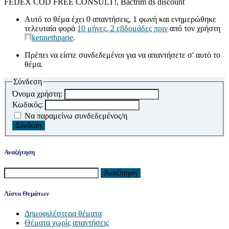
FEDEX COD FREE CONSULT!, Bactrim ds discount
Αυτό το θέμα έχει 0 απαντήσεις, 1 φωνή και ενημερώθηκε
τελευταία φορά
10 μήνες, 2 εβδομάδες πριν
από τον χρήστη
kennethparie
.
Πρέπει να είστε συνδεδεμένοι για να απαντήσετε σ' αυτό το
θέμα.
Σύνδεση
Όνομα χρήστη:
Κωδικός:
Να παραμείνω συνδεδεμένος/η
Σύνδεση
Αναζήτηση
Αναζήτηση
για:
Λίστα Θεμάτων
Δημοφιλέστερα θέματα
Θέματα χωρίς απαντήσεις