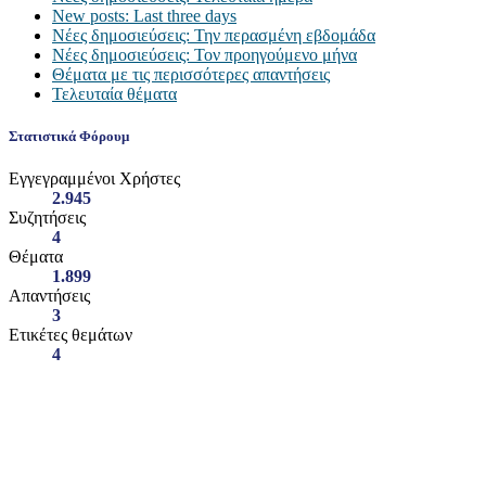
New posts: Last three days
Νέες δημοσιεύσεις: Την περασμένη εβδομάδα
Νέες δημοσιεύσεις: Τον προηγούμενο μήνα
Θέματα με τις περισσότερες απαντήσεις
Τελευταία θέματα
Στατιστικά Φόρουμ
Εγγεγραμμένοι Χρήστες
2.945
Συζητήσεις
4
Θέματα
1.899
Απαντήσεις
3
Ετικέτες θεμάτων
4