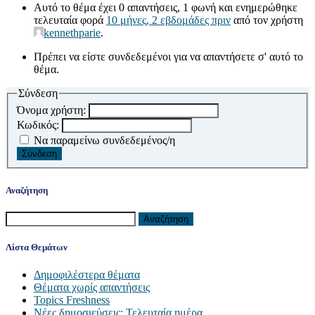
Αυτό το θέμα έχει 0 απαντήσεις, 1 φωνή και ενημερώθηκε
τελευταία φορά
10 μήνες, 2 εβδομάδες πριν
από τον χρήστη
kennethparie
.
Πρέπει να είστε συνδεδεμένοι για να απαντήσετε σ' αυτό το
θέμα.
Σύνδεση
Όνομα χρήστη:
Κωδικός:
Να παραμείνω συνδεδεμένος/η
Σύνδεση
Αναζήτηση
Αναζήτηση
για:
Λίστα Θεμάτων
Δημοφιλέστερα θέματα
Θέματα χωρίς απαντήσεις
Topics Freshness
Νέες δημοσιεύσεις: Τελευταία ημέρα