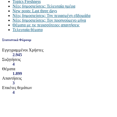
Topics Freshness
Νέες δημοσιεύσεις: Τελευταία ημέρα
New posts: Last three days
Νέες δημοσιεύσεις: Την περασμένη εβδομάδα
Νέες δημοσιεύσεις: Τον προηγούμενο μήνα
Θέματα με τις περισσότερες απαντήσεις
Τελευταία θέματα
Στατιστικά Φόρουμ
Εγγεγραμμένοι Χρήστες
2.945
Συζητήσεις
4
Θέματα
1.899
Απαντήσεις
3
Ετικέτες θεμάτων
4