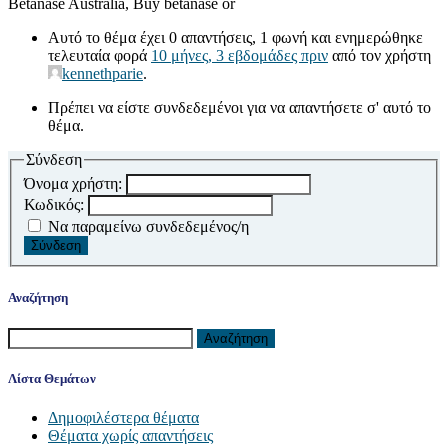
Betanase Australia, Buy betanase or
Αυτό το θέμα έχει 0 απαντήσεις, 1 φωνή και ενημερώθηκε
τελευταία φορά
10 μήνες, 3 εβδομάδες πριν
από τον χρήστη
kennethparie
.
Πρέπει να είστε συνδεδεμένοι για να απαντήσετε σ' αυτό το
θέμα.
Σύνδεση
Όνομα χρήστη:
Κωδικός:
Να παραμείνω συνδεδεμένος/η
Σύνδεση
Αναζήτηση
Αναζήτηση
για:
Λίστα Θεμάτων
Δημοφιλέστερα θέματα
Θέματα χωρίς απαντήσεις