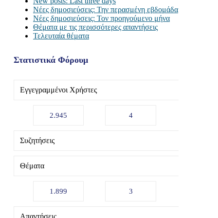
New posts: Last three days
Νέες δημοσιεύσεις: Την περασμένη εβδομάδα
Νέες δημοσιεύσεις: Τον προηγούμενο μήνα
Θέματα με τις περισσότερες απαντήσεις
Τελευταία θέματα
Στατιστικά Φόρουμ
Εγγεγραμμένοι Χρήστες
2.945
4
Συζητήσεις
Θέματα
1.899
3
Απαντήσεις