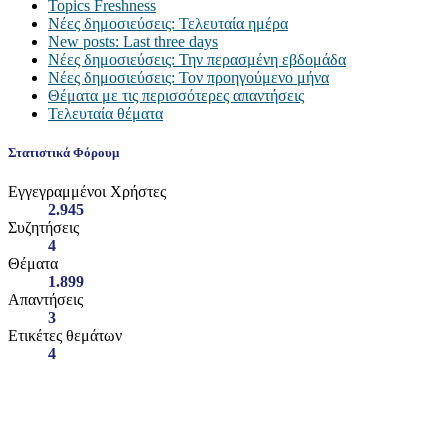
Topics Freshness
Νέες δημοσιεύσεις: Τελευταία ημέρα
New posts: Last three days
Νέες δημοσιεύσεις: Την περασμένη εβδομάδα
Νέες δημοσιεύσεις: Τον προηγούμενο μήνα
Θέματα με τις περισσότερες απαντήσεις
Τελευταία θέματα
Στατιστικά Φόρουμ
Εγγεγραμμένοι Χρήστες
2.945
Συζητήσεις
4
Θέματα
1.899
Απαντήσεις
3
Ετικέτες θεμάτων
4