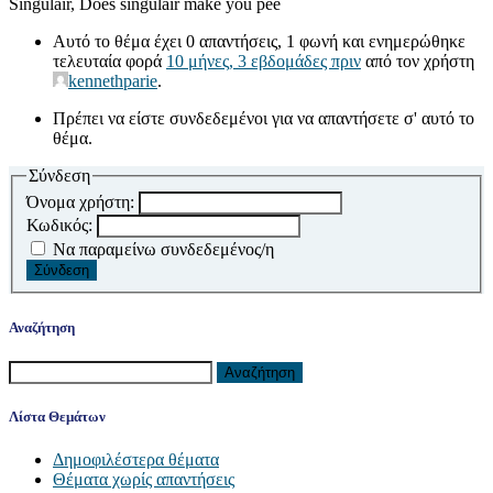
Singulair, Does singulair make you pee
Αυτό το θέμα έχει 0 απαντήσεις, 1 φωνή και ενημερώθηκε
τελευταία φορά
10 μήνες, 3 εβδομάδες πριν
από τον χρήστη
kennethparie
.
Πρέπει να είστε συνδεδεμένοι για να απαντήσετε σ' αυτό το
θέμα.
Σύνδεση
Όνομα χρήστη:
Κωδικός:
Να παραμείνω συνδεδεμένος/η
Σύνδεση
Αναζήτηση
Αναζήτηση
για:
Λίστα Θεμάτων
Δημοφιλέστερα θέματα
Θέματα χωρίς απαντήσεις