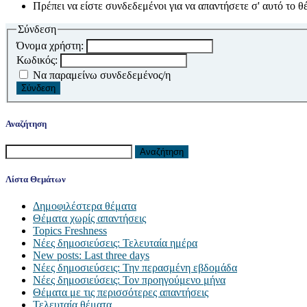
Πρέπει να είστε συνδεδεμένοι για να απαντήσετε σ' αυτό το θ
Σύνδεση
Όνομα χρήστη:
Κωδικός:
Να παραμείνω συνδεδεμένος/η
Σύνδεση
Αναζήτηση
Αναζήτηση
για:
Λίστα Θεμάτων
Δημοφιλέστερα θέματα
Θέματα χωρίς απαντήσεις
Topics Freshness
Νέες δημοσιεύσεις: Τελευταία ημέρα
New posts: Last three days
Νέες δημοσιεύσεις: Την περασμένη εβδομάδα
Νέες δημοσιεύσεις: Τον προηγούμενο μήνα
Θέματα με τις περισσότερες απαντήσεις
Τελευταία θέματα