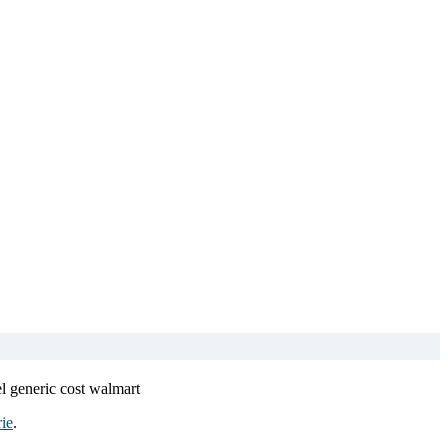
l generic cost walmart
ie
.