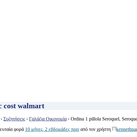
c cost walmart
›
Συζητήσεις
›
Γαλάζια Οικονομία
›
Ordina 1 pillola Seroquel, Seroque
λευταία φορά
10 μήνες, 2 εβδομάδες πριν
από τον χρήστη
kennethpar