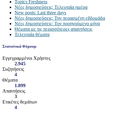
Topics Freshness
Νέες δημοσιεύσεις: Τελευταία ημέρα
New posts: Last three days
Νέες δημοσιεύσεις: Την περασμένη εβδομάδα
Νέες δημοσιεύσεις: Τον προηγούμενο μήνα
Θέματα με τις περισσότερες απαντήσεις
Τελευταία θέματα
Στατιστικά Φόρουμ
Εγγεγραμμένοι Χρήστες
2.945
Συζητήσεις
4
Θέματα
1.899
Απαντήσεις
3
Ετικέτες θεμάτων
4