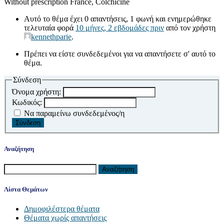
Without prescription France, Colchicine
Αυτό το θέμα έχει 0 απαντήσεις, 1 φωνή και ενημερώθηκε
τελευταία φορά
10 μήνες, 2 εβδομάδες πριν
από τον χρήστη
kennethparie
.
Πρέπει να είστε συνδεδεμένοι για να απαντήσετε σ' αυτό το
θέμα.
Σύνδεση
Όνομα χρήστη:
Κωδικός:
Να παραμείνω συνδεδεμένος/η
Σύνδεση
Αναζήτηση
Αναζήτηση
για:
Λίστα Θεμάτων
Δημοφιλέστερα θέματα
Θέματα χωρίς απαντήσεις