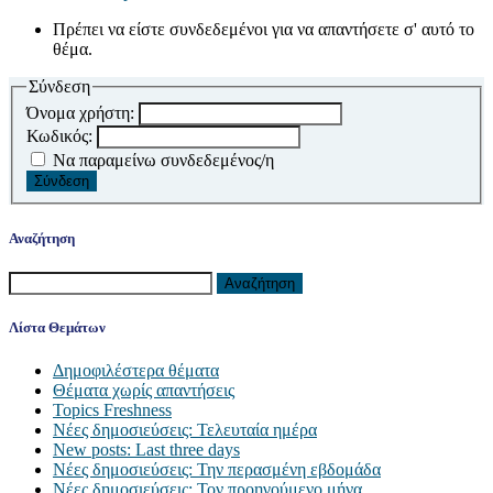
Πρέπει να είστε συνδεδεμένοι για να απαντήσετε σ' αυτό το
θέμα.
Σύνδεση
Όνομα χρήστη:
Κωδικός:
Να παραμείνω συνδεδεμένος/η
Σύνδεση
Αναζήτηση
Λίστα Θεμάτων
Δημοφιλέστερα θέματα
Θέματα χωρίς απαντήσεις
Topics Freshness
Νέες δημοσιεύσεις: Τελευταία ημέρα
New posts: Last three days
Νέες δημοσιεύσεις: Την περασμένη εβδομάδα
Νέες δημοσιεύσεις: Τον προηγούμενο μήνα