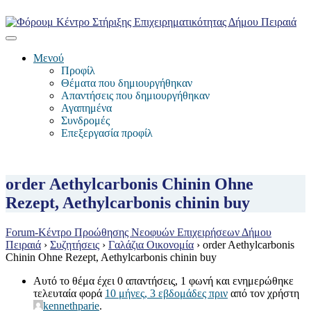
Μενού
Προφίλ
Θέματα που δημιουργήθηκαν
Απαντήσεις που δημιουργήθηκαν
Αγαπημένα
Συνδρομές
Επεξεργασία προφίλ
order Aethylcarbonis Chinin Ohne
Rezept, Aethylcarbonis chinin buy
Forum-Κέντρο Προώθησης Νεοφυών Επιχειρήσεων Δήμου
Πειραιά
›
Συζητήσεις
›
Γαλάζια Οικονομία
›
order Aethylcarbonis
Chinin Ohne Rezept, Aethylcarbonis chinin buy
Αυτό το θέμα έχει 0 απαντήσεις, 1 φωνή και ενημερώθηκε
τελευταία φορά
10 μήνες, 3 εβδομάδες πριν
από τον χρήστη
kennethparie
.