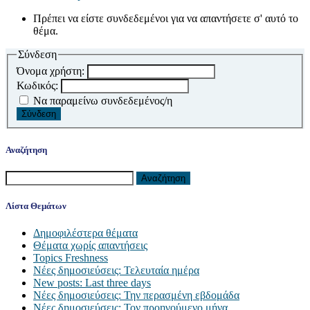
Πρέπει να είστε συνδεδεμένοι για να απαντήσετε σ' αυτό το
θέμα.
Σύνδεση
Όνομα χρήστη:
Κωδικός:
Να παραμείνω συνδεδεμένος/η
Σύνδεση
Αναζήτηση
Αναζήτηση
για:
Λίστα Θεμάτων
Δημοφιλέστερα θέματα
Θέματα χωρίς απαντήσεις
Topics Freshness
Νέες δημοσιεύσεις: Τελευταία ημέρα
New posts: Last three days
Νέες δημοσιεύσεις: Την περασμένη εβδομάδα
Νέες δημοσιεύσεις: Τον προηγούμενο μήνα