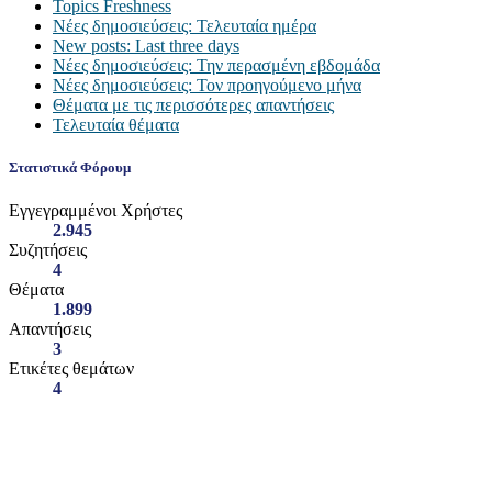
Topics Freshness
Νέες δημοσιεύσεις: Τελευταία ημέρα
New posts: Last three days
Νέες δημοσιεύσεις: Την περασμένη εβδομάδα
Νέες δημοσιεύσεις: Τον προηγούμενο μήνα
Θέματα με τις περισσότερες απαντήσεις
Τελευταία θέματα
Στατιστικά Φόρουμ
Εγγεγραμμένοι Χρήστες
2.945
Συζητήσεις
4
Θέματα
1.899
Απαντήσεις
3
Ετικέτες θεμάτων
4