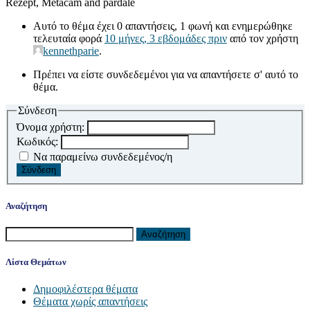
Rezept, Metacam and pardale
Αυτό το θέμα έχει 0 απαντήσεις, 1 φωνή και ενημερώθηκε
τελευταία φορά
10 μήνες, 3 εβδομάδες πριν
από τον χρήστη
kennethparie
.
Πρέπει να είστε συνδεδεμένοι για να απαντήσετε σ' αυτό το
θέμα.
Σύνδεση
Όνομα χρήστη:
Κωδικός:
Να παραμείνω συνδεδεμένος/η
Σύνδεση
Αναζήτηση
Αναζήτηση
για:
Λίστα Θεμάτων
Δημοφιλέστερα θέματα
Θέματα χωρίς απαντήσεις