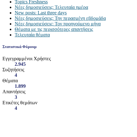
Topics Freshness
Νέες δημοσιεύσεις: Τελευταία ημέρα
New posts: Last three days
Νέες δημοσιεύσεις: Την περασμένη εβδομάδα
Νέες δημοσιεύσεις: Τον προηγούμενο μήνα
Θέματα με τις περισσότερες απαντήσεις
Τελευταία θέματα
Στατιστικά Φόρουμ
Εγγεγραμμένοι Χρήστες
2.945
Συζητήσεις
4
Θέματα
1.899
Απαντήσεις
3
Ετικέτες θεμάτων
4