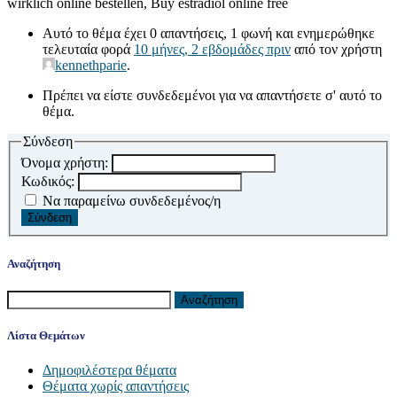
wirklich online bestellen, Buy estradiol online free
Αυτό το θέμα έχει 0 απαντήσεις, 1 φωνή και ενημερώθηκε
τελευταία φορά
10 μήνες, 2 εβδομάδες πριν
από τον χρήστη
kennethparie
.
Πρέπει να είστε συνδεδεμένοι για να απαντήσετε σ' αυτό το
θέμα.
Σύνδεση
Όνομα χρήστη:
Κωδικός:
Να παραμείνω συνδεδεμένος/η
Σύνδεση
Αναζήτηση
Αναζήτηση
για:
Λίστα Θεμάτων
Δημοφιλέστερα θέματα
Θέματα χωρίς απαντήσεις