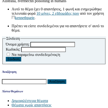
Australia, Ivermectin poisoning in humans
Αυτό το θέμα έχει 0 απαντήσεις, 1 φωνή και ενημερώθηκε
τελευταία φορά
10 μήνες, 2 εβδομάδες πριν
από τον χρήστη
kennethparie
.
Πρέπει να είστε συνδεδεμένοι για να απαντήσετε σ' αυτό το
θέμα.
Σύνδεση
Όνομα χρήστη:
Κωδικός:
Να παραμείνω συνδεδεμένος/η
Σύνδεση
Αναζήτηση
Λίστα Θεμάτων
Δημοφιλέστερα θέματα
Θέματα χωρίς απαντήσεις