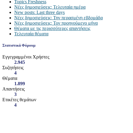
Topics Freshness
Νέες δημοσιεύσεις: Τελευταία ημέρα
New posts: Last three days
Νέες δημοσιεύσεις: Την περασμένη εβδομάδα
Νέες δημοσιεύσεις: Τον προηγούμενο μήνα
Θέματα με τις περισσότερες απαντήσεις
Τελευταία θέματα
Στατιστικά Φόρουμ
Εγγεγραμμένοι Χρήστες
2.945
Συζητήσεις
4
Θέματα
1.899
Απαντήσεις
3
Ετικέτες θεμάτων
4