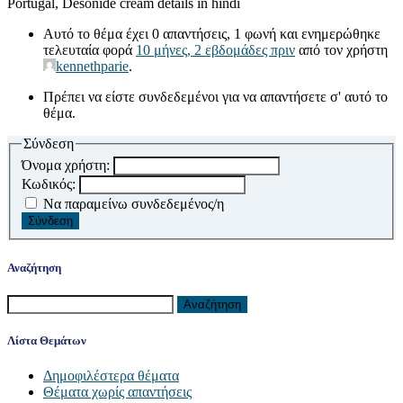
Portugal, Desonide cream details in hindi
Αυτό το θέμα έχει 0 απαντήσεις, 1 φωνή και ενημερώθηκε
τελευταία φορά
10 μήνες, 2 εβδομάδες πριν
από τον χρήστη
kennethparie
.
Πρέπει να είστε συνδεδεμένοι για να απαντήσετε σ' αυτό το
θέμα.
Σύνδεση
Όνομα χρήστη:
Κωδικός:
Να παραμείνω συνδεδεμένος/η
Σύνδεση
Αναζήτηση
Λίστα Θεμάτων
Δημοφιλέστερα θέματα
Θέματα χωρίς απαντήσεις