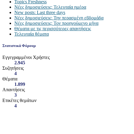
Topics Freshness
Νέες δημοσιεύσεις: Τελευταία ημέρα
New posts: Last three days
Νέες δημοσιεύσεις: Την περασμένη εβδομάδα
Νέες δημοσιεύσεις: Τον προηγούμενο μήνα
Θέματα με τις περισσότερες απαντήσεις
Τελευταία θέματα
Στατιστικά Φόρουμ
Εγγεγραμμένοι Χρήστες
2.945
Συζητήσεις
4
Θέματα
1.899
Απαντήσεις
3
Ετικέτες θεμάτων
4