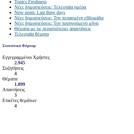
Topics Freshness
Νέες δημοσιεύσεις: Τελευταία ημέρα
New posts: Last three days
Νέες δημοσιεύσεις: Την περασμένη εβδομάδα
Νέες δημοσιεύσεις: Τον προηγούμενο μήνα
Θέματα με τις περισσότερες απαντήσεις
Τελευταία θέματα
Στατιστικά Φόρουμ
Εγγεγραμμένοι Χρήστες
2.945
Συζητήσεις
4
Θέματα
1.899
Απαντήσεις
3
Ετικέτες θεμάτων
4