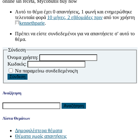
online sin receta, Mycobutol buy now
Αυτό το θέμα έχει 0 απαντήσεις, 1 φωνή και ενημερώθηκε
τελευταία φορά
10 μήνες, 2 εβδομάδες πριν
από τον χρήστη
kennethparie
.
Πρέπει να είστε συνδεδεμένοι για να απαντήσετε σ' αυτό το
θέμα.
Σύνδεση
Όνομα χρήστη:
Κωδικός:
Να παραμείνω συνδεδεμένος/η
Σύνδεση
Αναζήτηση
Αναζήτηση
για:
Λίστα Θεμάτων
Δημοφιλέστερα θέματα
Θέματα χωρίς απαντήσεις