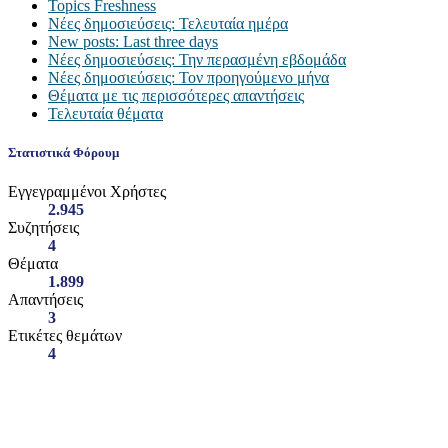
Topics Freshness
Νέες δημοσιεύσεις: Τελευταία ημέρα
New posts: Last three days
Νέες δημοσιεύσεις: Την περασμένη εβδομάδα
Νέες δημοσιεύσεις: Τον προηγούμενο μήνα
Θέματα με τις περισσότερες απαντήσεις
Τελευταία θέματα
Στατιστικά Φόρουμ
Εγγεγραμμένοι Χρήστες
2.945
Συζητήσεις
4
Θέματα
1.899
Απαντήσεις
3
Ετικέτες θεμάτων
4