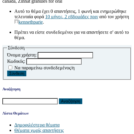
canada, Zinnat granules for oral
Αυτό το θέμα έχει 0 απαντήσεις, 1 φωνή και ενημερώθηκε
τελευταία φορά
10 μήνες, 2 εβδομάδες πριν
από τον χρήστη
kennethparie
.
Πρέπει να είστε συνδεδεμένοι για να απαντήσετε σ' αυτό το
θέμα.
Σύνδεση
Όνομα χρήστη:
Κωδικός:
Να παραμείνω συνδεδεμένος/η
Σύνδεση
Αναζήτηση
Αναζήτηση
για:
Λίστα Θεμάτων
Δημοφιλέστερα θέματα
Θέματα χωρίς απαντήσεις