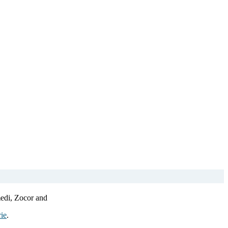
edi, Zocor and
ie
.