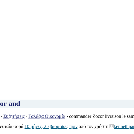
cor and
›
Συζητήσεις
›
Γαλάζια Οικονομία
›
commander Zocor livraison le sam
λευταία φορά
10 μήνες, 2 εβδομάδες πριν
από τον χρήστη
kennethpar