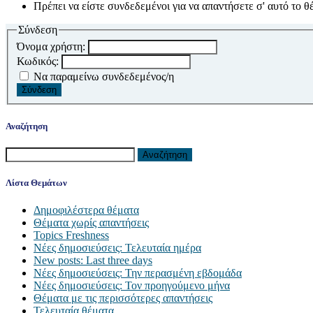
Πρέπει να είστε συνδεδεμένοι για να απαντήσετε σ' αυτό το θ
Σύνδεση
Όνομα χρήστη:
Κωδικός:
Να παραμείνω συνδεδεμένος/η
Σύνδεση
Αναζήτηση
Αναζήτηση
για:
Λίστα Θεμάτων
Δημοφιλέστερα θέματα
Θέματα χωρίς απαντήσεις
Topics Freshness
Νέες δημοσιεύσεις: Τελευταία ημέρα
New posts: Last three days
Νέες δημοσιεύσεις: Την περασμένη εβδομάδα
Νέες δημοσιεύσεις: Τον προηγούμενο μήνα
Θέματα με τις περισσότερες απαντήσεις
Τελευταία θέματα