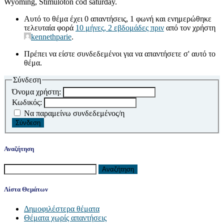
Wyoming, Stimuloton cod saturday.
Αυτό το θέμα έχει 0 απαντήσεις, 1 φωνή και ενημερώθηκε
τελευταία φορά
10 μήνες, 2 εβδομάδες πριν
από τον χρήστη
kennethparie
.
Πρέπει να είστε συνδεδεμένοι για να απαντήσετε σ' αυτό το
θέμα.
Σύνδεση
Όνομα χρήστη:
Κωδικός:
Να παραμείνω συνδεδεμένος/η
Σύνδεση
Αναζήτηση
Αναζήτηση
για:
Λίστα Θεμάτων
Δημοφιλέστερα θέματα
Θέματα χωρίς απαντήσεις