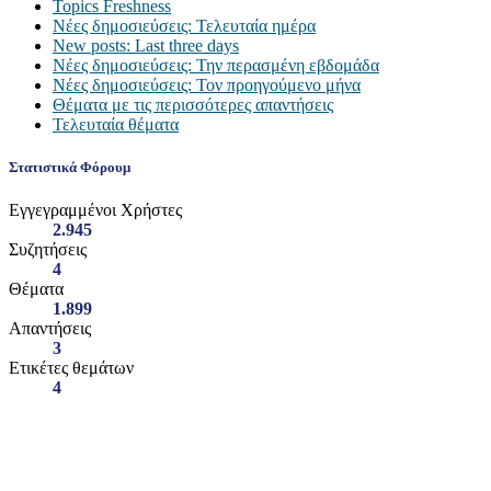
Topics Freshness
Νέες δημοσιεύσεις: Τελευταία ημέρα
New posts: Last three days
Νέες δημοσιεύσεις: Την περασμένη εβδομάδα
Νέες δημοσιεύσεις: Τον προηγούμενο μήνα
Θέματα με τις περισσότερες απαντήσεις
Τελευταία θέματα
Στατιστικά Φόρουμ
Εγγεγραμμένοι Χρήστες
2.945
Συζητήσεις
4
Θέματα
1.899
Απαντήσεις
3
Ετικέτες θεμάτων
4