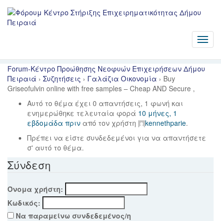
Buy Griseofulvin online with
free samples – Cheap AND
Secure ,
Forum-Κέντρο Προώθησης Νεοφυών Επιχειρήσεων Δήμου
Πειραιά
›
Συζητήσεις
›
Γαλάζια Οικονομία
›
Buy
Griseofulvin online with free samples – Cheap AND Secure ,
Αυτό το θέμα έχει 0 απαντήσεις, 1 φωνή και
ενημερώθηκε τελευταία φορά
10 μήνες, 1
εβδομάδα πριν
από τον χρήστη
kennethparie
.
Πρέπει να είστε συνδεδεμένοι για να απαντήσετε
σ' αυτό το θέμα.
Σύνδεση
Όνομα χρήστη:
Κωδικός:
Να παραμείνω συνδεδεμένος/η