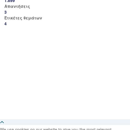
1.899
Απαντήσεις
3
Ετικέτες θεμάτων
4
We use cookies on our website to give you the most relevant