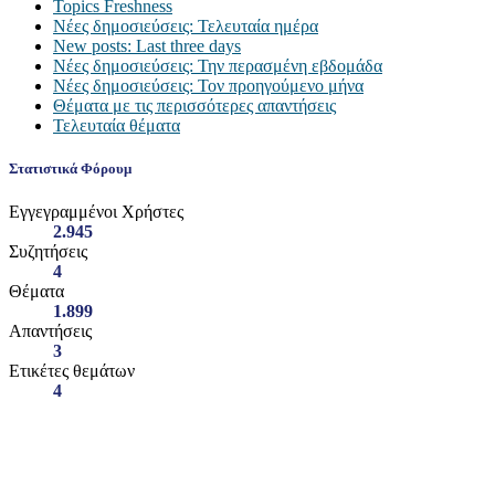
Topics Freshness
Νέες δημοσιεύσεις: Τελευταία ημέρα
New posts: Last three days
Νέες δημοσιεύσεις: Την περασμένη εβδομάδα
Νέες δημοσιεύσεις: Τον προηγούμενο μήνα
Θέματα με τις περισσότερες απαντήσεις
Τελευταία θέματα
Στατιστικά Φόρουμ
Εγγεγραμμένοι Χρήστες
2.945
Συζητήσεις
4
Θέματα
1.899
Απαντήσεις
3
Ετικέτες θεμάτων
4