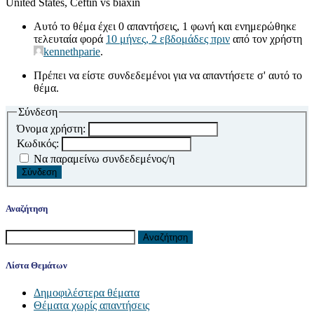
United States, Ceftin vs biaxin
Αυτό το θέμα έχει 0 απαντήσεις, 1 φωνή και ενημερώθηκε
τελευταία φορά
10 μήνες, 2 εβδομάδες πριν
από τον χρήστη
kennethparie
.
Πρέπει να είστε συνδεδεμένοι για να απαντήσετε σ' αυτό το
θέμα.
Σύνδεση
Όνομα χρήστη:
Κωδικός:
Να παραμείνω συνδεδεμένος/η
Σύνδεση
Αναζήτηση
Αναζήτηση
για:
Λίστα Θεμάτων
Δημοφιλέστερα θέματα
Θέματα χωρίς απαντήσεις