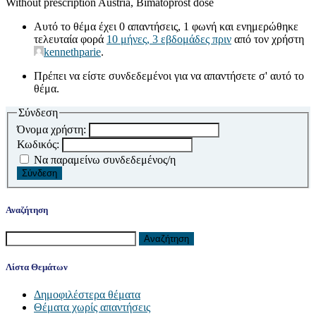
Without prescription Austria, Bimatoprost dose
Αυτό το θέμα έχει 0 απαντήσεις, 1 φωνή και ενημερώθηκε
τελευταία φορά
10 μήνες, 3 εβδομάδες πριν
από τον χρήστη
kennethparie
.
Πρέπει να είστε συνδεδεμένοι για να απαντήσετε σ' αυτό το
θέμα.
Σύνδεση
Όνομα χρήστη:
Κωδικός:
Να παραμείνω συνδεδεμένος/η
Σύνδεση
Αναζήτηση
Αναζήτηση
για:
Λίστα Θεμάτων
Δημοφιλέστερα θέματα
Θέματα χωρίς απαντήσεις