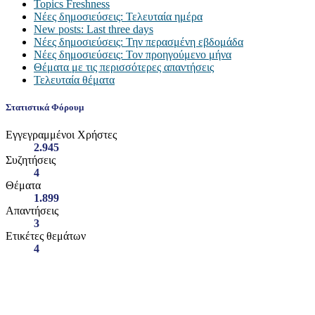
Topics Freshness
Νέες δημοσιεύσεις: Τελευταία ημέρα
New posts: Last three days
Νέες δημοσιεύσεις: Την περασμένη εβδομάδα
Νέες δημοσιεύσεις: Τον προηγούμενο μήνα
Θέματα με τις περισσότερες απαντήσεις
Τελευταία θέματα
Στατιστικά Φόρουμ
Εγγεγραμμένοι Χρήστες
2.945
Συζητήσεις
4
Θέματα
1.899
Απαντήσεις
3
Ετικέτες θεμάτων
4