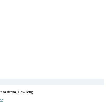
enza ricetta, How long
ie
.