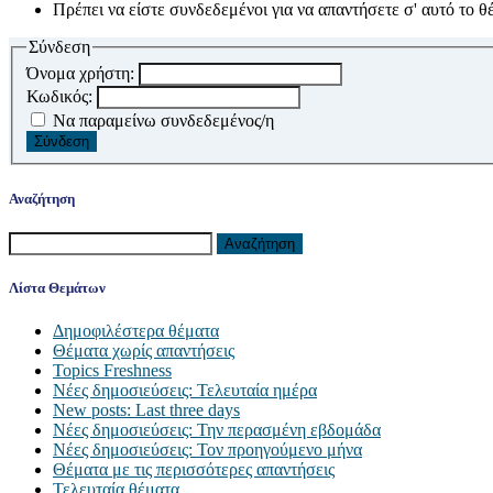
Πρέπει να είστε συνδεδεμένοι για να απαντήσετε σ' αυτό το θ
Σύνδεση
Όνομα χρήστη:
Κωδικός:
Να παραμείνω συνδεδεμένος/η
Σύνδεση
Αναζήτηση
Αναζήτηση
για:
Λίστα Θεμάτων
Δημοφιλέστερα θέματα
Θέματα χωρίς απαντήσεις
Topics Freshness
Νέες δημοσιεύσεις: Τελευταία ημέρα
New posts: Last three days
Νέες δημοσιεύσεις: Την περασμένη εβδομάδα
Νέες δημοσιεύσεις: Τον προηγούμενο μήνα
Θέματα με τις περισσότερες απαντήσεις
Τελευταία θέματα