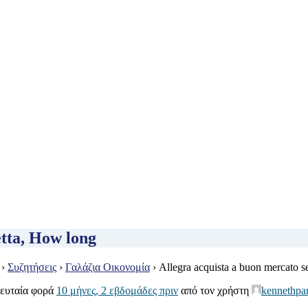
etta, How long
›
Συζητήσεις
›
Γαλάζια Οικονομία
›
Allegra acquista a buon mercato s
λευταία φορά
10 μήνες, 2 εβδομάδες πριν
από τον χρήστη
kennethpar