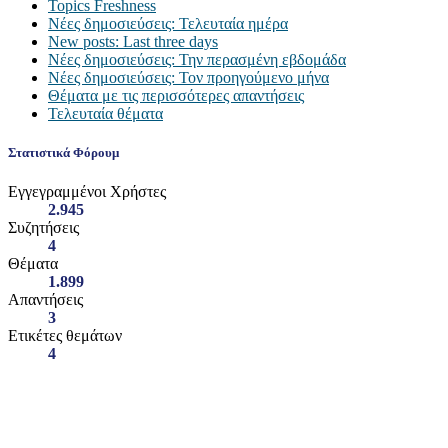
Topics Freshness
Νέες δημοσιεύσεις: Τελευταία ημέρα
New posts: Last three days
Νέες δημοσιεύσεις: Την περασμένη εβδομάδα
Νέες δημοσιεύσεις: Τον προηγούμενο μήνα
Θέματα με τις περισσότερες απαντήσεις
Τελευταία θέματα
Στατιστικά Φόρουμ
Εγγεγραμμένοι Χρήστες
2.945
Συζητήσεις
4
Θέματα
1.899
Απαντήσεις
3
Ετικέτες θεμάτων
4