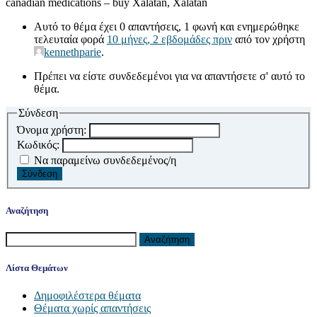
canadian medications – buy Xalatan, Xalatan
Αυτό το θέμα έχει 0 απαντήσεις, 1 φωνή και ενημερώθηκε
τελευταία φορά
10 μήνες, 2 εβδομάδες πριν
από τον χρήστη
kennethparie
.
Πρέπει να είστε συνδεδεμένοι για να απαντήσετε σ' αυτό το
θέμα.
Σύνδεση
Όνομα χρήστη:
Κωδικός:
Να παραμείνω συνδεδεμένος/η
Σύνδεση
Αναζήτηση
Αναζήτηση
για:
Λίστα Θεμάτων
Δημοφιλέστερα θέματα
Θέματα χωρίς απαντήσεις