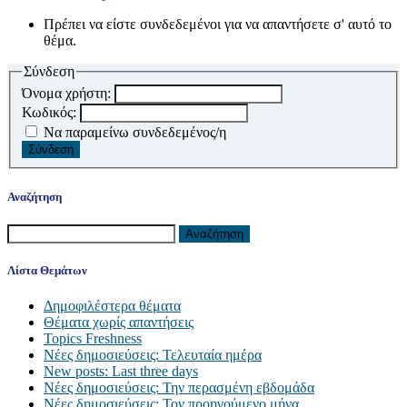
Πρέπει να είστε συνδεδεμένοι για να απαντήσετε σ' αυτό το
θέμα.
Σύνδεση
Όνομα χρήστη:
Κωδικός:
Να παραμείνω συνδεδεμένος/η
Σύνδεση
Αναζήτηση
Αναζήτηση
για:
Λίστα Θεμάτων
Δημοφιλέστερα θέματα
Θέματα χωρίς απαντήσεις
Topics Freshness
Νέες δημοσιεύσεις: Τελευταία ημέρα
New posts: Last three days
Νέες δημοσιεύσεις: Την περασμένη εβδομάδα
Νέες δημοσιεύσεις: Τον προηγούμενο μήνα