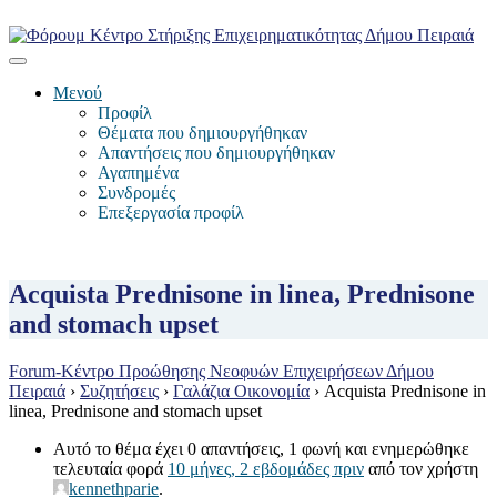
Μενού
Προφίλ
Θέματα που δημιουργήθηκαν
Απαντήσεις που δημιουργήθηκαν
Αγαπημένα
Συνδρομές
Επεξεργασία προφίλ
Acquista Prednisone in linea, Prednisone
and stomach upset
Forum-Κέντρο Προώθησης Νεοφυών Επιχειρήσεων Δήμου
Πειραιά
›
Συζητήσεις
›
Γαλάζια Οικονομία
›
Acquista Prednisone in
linea, Prednisone and stomach upset
Αυτό το θέμα έχει 0 απαντήσεις, 1 φωνή και ενημερώθηκε
τελευταία φορά
10 μήνες, 2 εβδομάδες πριν
από τον χρήστη
kennethparie
.