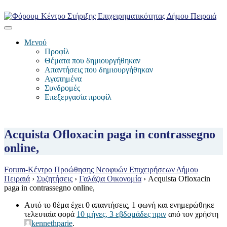
Μενού
Προφίλ
Θέματα που δημιουργήθηκαν
Απαντήσεις που δημιουργήθηκαν
Αγαπημένα
Συνδρομές
Επεξεργασία προφίλ
Acquista Ofloxacin paga in contrassegno
online,
Forum-Κέντρο Προώθησης Νεοφυών Επιχειρήσεων Δήμου
Πειραιά
›
Συζητήσεις
›
Γαλάζια Οικονομία
›
Acquista Ofloxacin
paga in contrassegno online,
Αυτό το θέμα έχει 0 απαντήσεις, 1 φωνή και ενημερώθηκε
τελευταία φορά
10 μήνες, 3 εβδομάδες πριν
από τον χρήστη
kennethparie
.