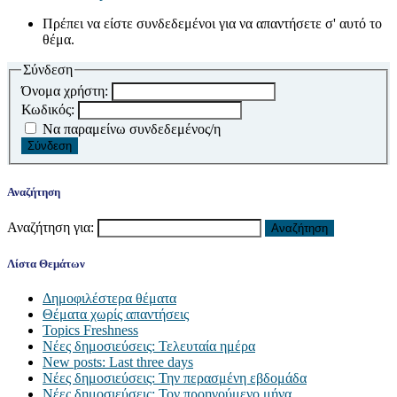
Πρέπει να είστε συνδεδεμένοι για να απαντήσετε σ' αυτό το
θέμα.
Σύνδεση
Όνομα χρήστη:
Κωδικός:
Να παραμείνω συνδεδεμένος/η
Σύνδεση
Αναζήτηση
Αναζήτηση για:
Λίστα Θεμάτων
Δημοφιλέστερα θέματα
Θέματα χωρίς απαντήσεις
Topics Freshness
Νέες δημοσιεύσεις: Τελευταία ημέρα
New posts: Last three days
Νέες δημοσιεύσεις: Την περασμένη εβδομάδα
Νέες δημοσιεύσεις: Τον προηγούμενο μήνα