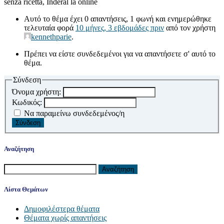
senza ricetta, Inderal la online
Αυτό το θέμα έχει 0 απαντήσεις, 1 φωνή και ενημερώθηκε
τελευταία φορά
10 μήνες, 3 εβδομάδες πριν
από τον χρήστη
kennethparie
.
Πρέπει να είστε συνδεδεμένοι για να απαντήσετε σ' αυτό το
θέμα.
Σύνδεση
Όνομα χρήστη:
Κωδικός:
Να παραμείνω συνδεδεμένος/η
Σύνδεση
Αναζήτηση
Αναζήτηση
για:
Λίστα Θεμάτων
Δημοφιλέστερα θέματα
Θέματα χωρίς απαντήσεις