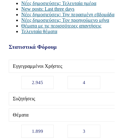
Νέες δημοσιεύσεις: Τελευταία ημέρα
New posts: Last three days
Νέες δημοσιεύσεις: Την περασμένη εβδομάδα
Νέες δημοσιεύσεις: Τον προηγούμενο μήνα
Θέματα με τις περισσότερες απαντήσεις
Τελευταία θέματα
Στατιστικά Φόρουμ
Εγγεγραμμένοι Χρήστες
2.945
4
Συζητήσεις
Θέματα
1.899
3